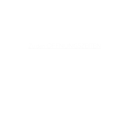
Zu den ÖFFNUNGSZEITEN
BETRIEBSURLAUB:
06. August bis einschließlich 16. August
KONTAKT