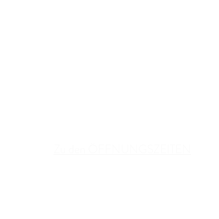
Überschrift 1
Zu den ÖFFNUNGSZEITEN
BETRIEBSURLAUB: