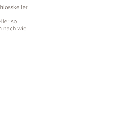
hlosskeller
ller so
h nach wie