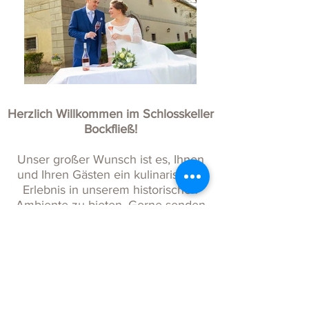
Herzlich Willkommen im Schlosskeller
Bockfließ!
Unser großer Wunsch ist es, Ihnen
und Ihren Gästen ein kulinarisches
Erlebnis in unserem historischen
Ambiente zu bieten. Gerne senden
wir Ihnen unsere Eventmappe, die
ihnen die unterschiedlichen
Arrangements näher bringt.
Wir würden uns auf ein persönliches
Gespräch bei einem gemütlichen
Kaffee freuen, um Ihnen ein