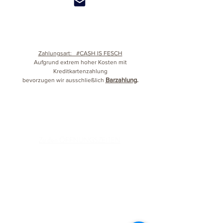
Zahlungsart: #CASH IS FESCH
Aufgrund extrem hoher Kosten mit
Kreditkartenzahlung
Barzahlung
.
bevorzugen wir ausschließlich
Zu den ÖFFNUNGSZEITEN
BETRIEBSURLAUB:
06. August bis einschließlich 16. August
KONTAKT