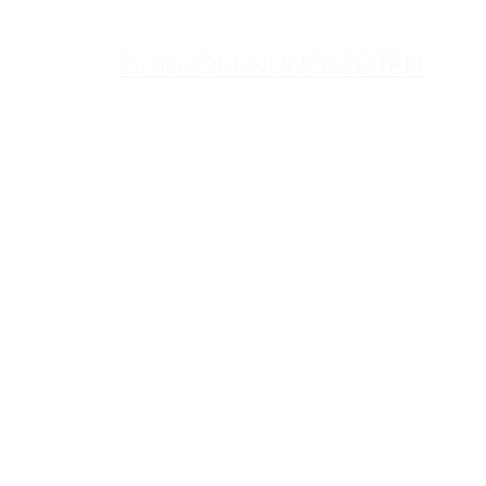
Zu den ÖFFNUNGSZEITEN
BETRIEBSURLAUB:
06. August bis einschließlich 16. August
KONTAKT
Schlosskeller Bockfließ im WEINVIER
Bernadette & Samuel Pope
Schlossplatz 5, 2213 Bockfließ