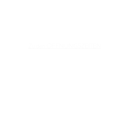
Zu den ÖFFNUNGSZEITEN
BETRIEBSURLAUB:
06. August bis einschließlich 16. August
KONTAKT