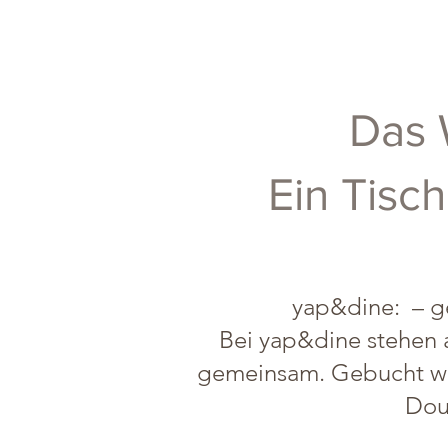
Das 
Ein Tisc
yap&dine: – ge
Bei yap&dine stehen a
gemeinsam. Gebucht wird
Dou