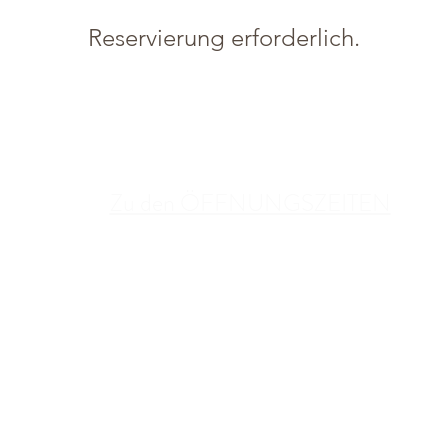
Reservierung erforderlich.
Zu den ÖFFNUNGSZEITEN
BETRIEBSURLAUB:
06. August bis einschließlich 16. August