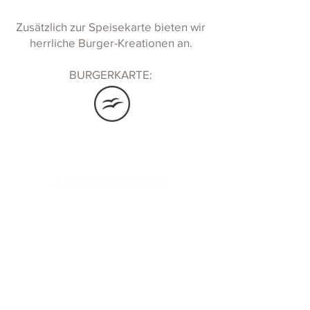
Zusätzlich zur Speisekarte bieten wir
herrliche Burger-Kreationen an.
BURGERKARTE:
Zu den ÖFFNUNGSZEITEN
BETRIEBSURLAUB:
06. August bis einschließlich 16. August
KONTAKT
Schlosskeller Bockfließ im WEINVIERTEL